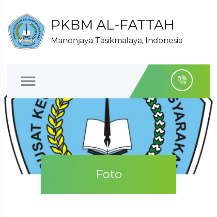
PKBM AL-FATTAH
Manonjaya Tasikmalaya, Indonesia
Foto