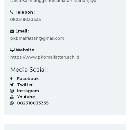
Desa Kalimanggis Kecamatan Manonjaya
Telepon :
082318033335
Email :
pkbmalfattah@gmail.com
Website :
https://www.pkbmalfattah.sch.id
Media Sosial :
Facebook
Twitter
Instagram
Youtube
082318033335