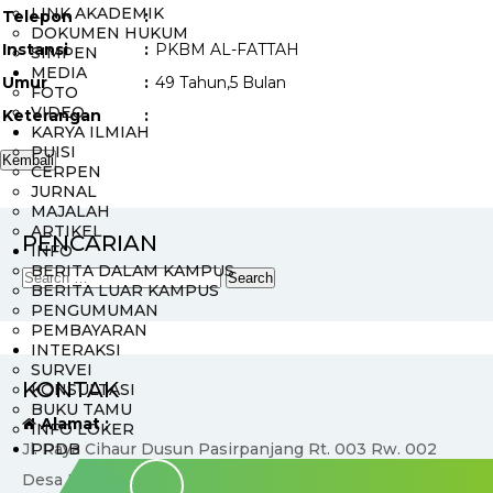
LINK AKADEMIK
Telepon
:
DOKUMEN HUKUM
Instansi
:
PKBM AL-FATTAH
SIMPEN
MEDIA
Umur
:
49 Tahun,5 Bulan
FOTO
VIDEO
Keterangan
:
KARYA ILMIAH
PUISI
CERPEN
JURNAL
MAJALAH
ARTIKEL
PENCARIAN
INFO
BERITA DALAM KAMPUS
BERITA LUAR KAMPUS
PENGUMUMAN
PEMBAYARAN
INTERAKSI
SURVEI
KONTAK
KONSULTASI
BUKU TAMU
Alamat :
INFO LOKER
Jl. Raya Cihaur Dusun Pasirpanjang Rt. 003 Rw. 002
PPDB
Desa Kalimanggis Kecamatan Manonjaya