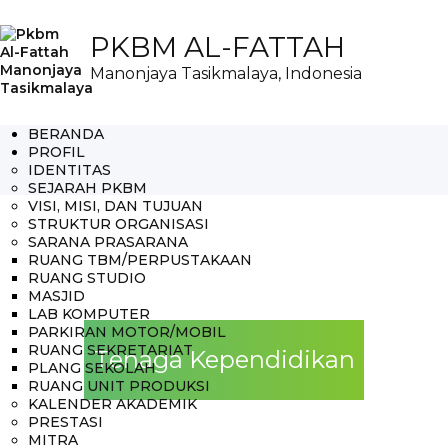
PKBM AL-FATTAH
Manonjaya Tasikmalaya, Indonesia
BERANDA
PROFIL
IDENTITAS
SEJARAH PKBM
VISI, MISI, DAN TUJUAN
STRUKTUR ORGANISASI
SARANA PRASARANA
RUANG TBM/PERPUSTAKAAN
RUANG STUDIO
MASJID
LAB KOMPUTER
PARKIRAN MOTOR/MOBIL
RUANG SEKRETARIAT
Tenaga Kependidikan
PLANG SEKOLAH
RUANG UNIT PRODUKSI
KALENDER AKADEMIK
PRESTASI
MITRA