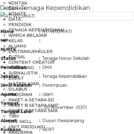
KONTAK
Detail Tenaga Kependidikan
DENAH
KOMITE
DATA
PENDIDIK
TENAGA KEPENDIDIKAN
Nama
:
ATI WIDAYATI
WARGA BELAJAR
NIP
:
KELAS
ALUMNI
NUPTK
:
EKSTRAKURIKULER
FUTSAL
Status
:
Tenaga Honor Sekolah
CONTENT CREATOR
Pendidikan
:
SMA
ANGKLUNG
JURNALISTIK
Jabatan
:
Tenaga Kependidikan
EVENT
MATERI AJAR
Jenis Kelamin
:
Perempuan
SILABUS
Agama
:
Islam
PROGRAM
PAKET A SETARA SD
Tempat,
PAKET B SETARA SMP
:
, 30 November -0001
PAKET C SETARA SMA
Tanggal Lahir
TBM
Alamat
:
Dusun Pasirpanjang
LIFE SKILL
UNIT PRODUKSI
Kodepos
:
46197
AKADEMIK