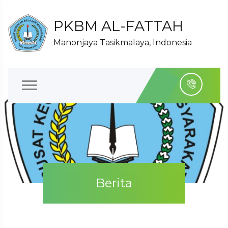
PKBM AL-FATTAH
Manonjaya Tasikmalaya, Indonesia
Berita