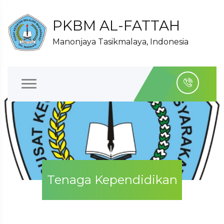
PKBM AL-FATTAH
Manonjaya Tasikmalaya, Indonesia
Tenaga Kependidikan