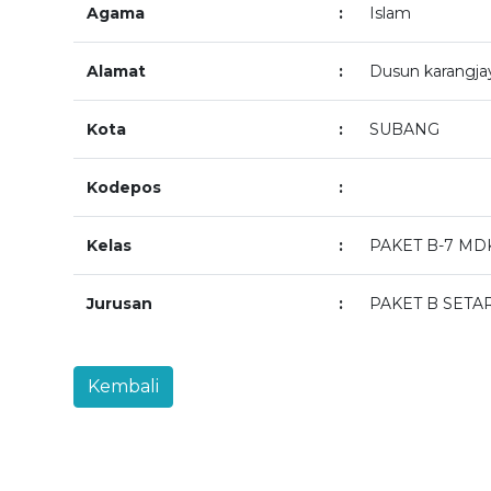
Agama
:
Islam
Alamat
:
Dusun karangjay
Kota
:
SUBANG
Kodepos
:
Kelas
:
PAKET B-7 MDK
Jurusan
:
PAKET B SETA