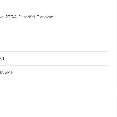
a, RT.3/4, Desa/Kel. Blanakan
 1
RA SMP