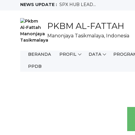
NEWS UPDATE :
SPX HUB LEAD...
FIELD SALES REPRESENTATIVE...
Crew Outlet Ruko Ciamis...
PKBM AL-FATTAH
Sales Motoris...
Teknisi...
Manonjaya Tasikmalaya, Indonesia
Full Time WFO...
Staff Purchacing...
Salesman Mix...
BERANDA
PROFIL
DATA
PROGRA
Helper Gudang...
Sales Merchandiser SMD...
PPDB