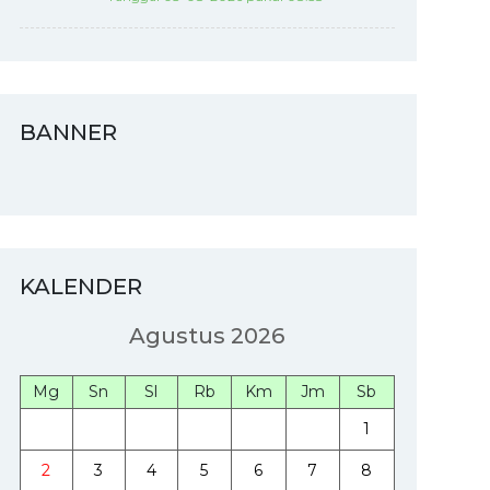
BANNER
KALENDER
Agustus 2026
Mg
Sn
Sl
Rb
Km
Jm
Sb
1
2
3
4
5
6
7
8