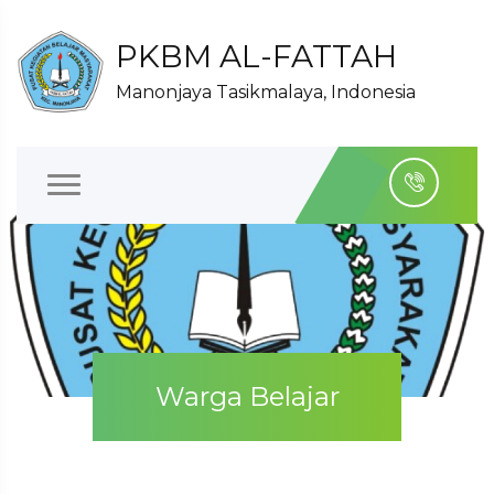
PKBM AL-FATTAH
Manonjaya Tasikmalaya, Indonesia
Warga Belajar