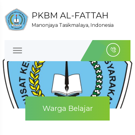
PKBM AL-FATTAH
Manonjaya Tasikmalaya, Indonesia
Warga Belajar