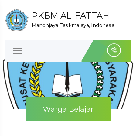
PKBM AL-FATTAH
Manonjaya Tasikmalaya, Indonesia
Warga Belajar