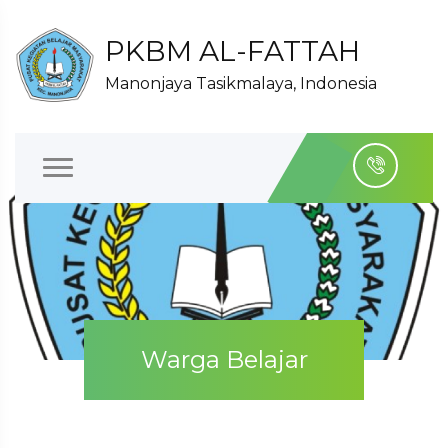
PKBM AL-FATTAH
Manonjaya Tasikmalaya, Indonesia
Warga Belajar