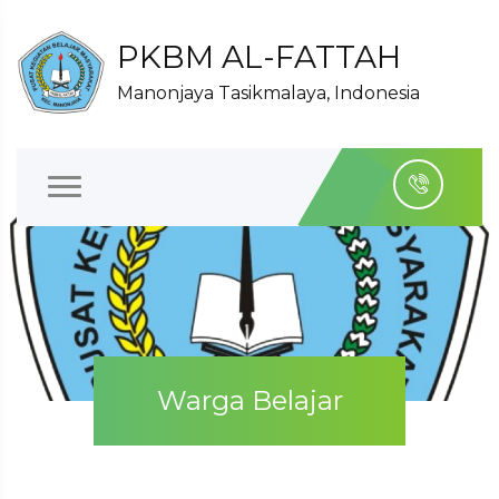
PKBM AL-FATTAH
Manonjaya Tasikmalaya, Indonesia
Warga Belajar