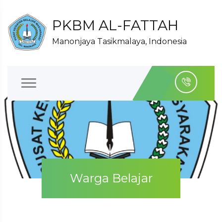
PKBM AL-FATTAH
Manonjaya Tasikmalaya, Indonesia
Warga Belajar