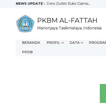
NEWS UPDATE :
Crew Outlet Ruko Ciamis...
Sales Motoris...
Teknisi...
PKBM AL-FATTAH
Full Time WFO...
Staff Purchacing...
Manonjaya Tasikmalaya, Indonesia
Salesman Mix...
Helper Gudang...
Driver...
BERANDA
PROFIL
DATA
PROGRA
Juara 3 Olimpiade Sains Nasional T
FIELD SALES REPRESENTATIVE...
PPDB