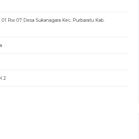
 01 Rw 07 Desa Sukanagara Kec. Purbaratu Kab.
a
K 2