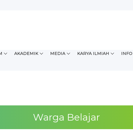
M
AKADEMIK
MEDIA
KARYA ILMIAH
INFO
ingkat Kabupaten/Kota (OSN...
Warga Belajar