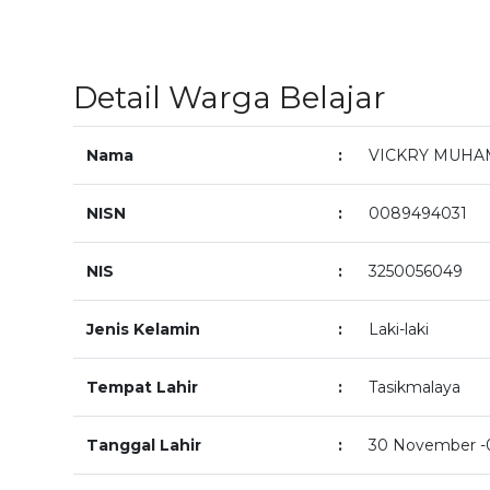
Detail Warga Belajar
Nama
:
VICKRY MUH
NISN
:
0089494031
NIS
:
3250056049
Jenis Kelamin
:
Laki-laki
Tempat Lahir
:
Tasikmalaya
Tanggal Lahir
:
30 November -