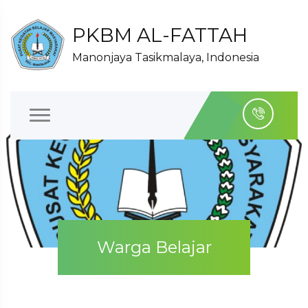
PKBM AL-FATTAH
Manonjaya Tasikmalaya, Indonesia
Warga Belajar