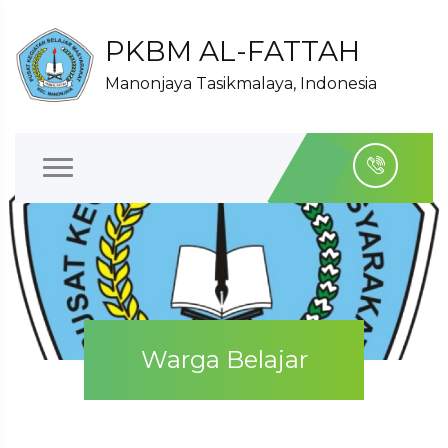
PKBM AL-FATTAH
Manonjaya Tasikmalaya, Indonesia
Warga Belajar