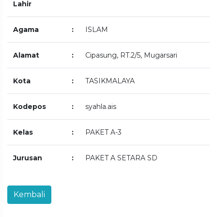
Lahir
Agama
:
ISLAM
Alamat
:
Cipasung, RT.2/5, Mugarsari
Kota
:
TASIKMALAYA
Kodepos
:
syahla.ais
Kelas
:
PAKET A-3
Jurusan
:
PAKET A SETARA SD