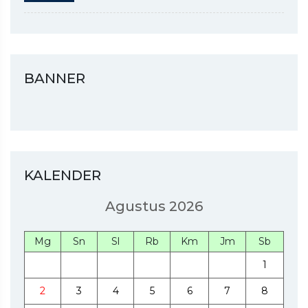
BANNER
KALENDER
Agustus 2026
Mg
Sn
Sl
Rb
Km
Jm
Sb
1
2
3
4
5
6
7
8