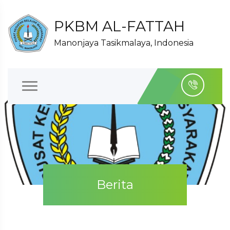
PKBM AL-FATTAH
Manonjaya Tasikmalaya, Indonesia
Berita