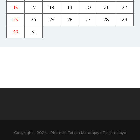
16
17
18
19
20
21
22
23
24
25
26
27
28
29
30
31
Copyright - 2024 - Pkbm Al-Fattah Manonjaya Tasikmalaya