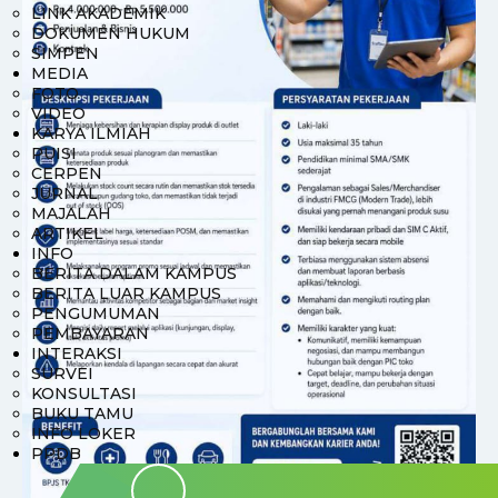
LINK AKADEMIK
DOKUMEN HUKUM
SIMPEN
MEDIA
FOTO
VIDEO
KARYA ILMIAH
PUISI
CERPEN
JURNAL
MAJALAH
ARTIKEL
INFO
BERITA DALAM KAMPUS
BERITA LUAR KAMPUS
PENGUMUMAN
PEMBAYARAN
INTERAKSI
SURVEI
KONSULTASI
BUKU TAMU
INFO LOKER
PPDB