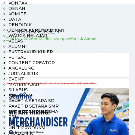
KONTAK
DENAH
KOMITE
DATA
PENDIDIK
MERCHANDISER
TENAGA KEPENDIDIKAN
WARGA BELAJAR
01 May 2026
122
LowonganKerja
Admin
KELAS
ALUMNI
EKSTRAKURIKULER
FUTSAL
CONTENT CREATOR
ANGKLUNG
JURNALISTIK
EVENT
MATERI AJAR
SILABUS
PROGRAM
PAKET A SETARA SD
PAKET B SETARA SMP
PAKET C SETARA SMA
TBM
LIFE SKILL
UNIT PRODUKSI
AKADEMIK