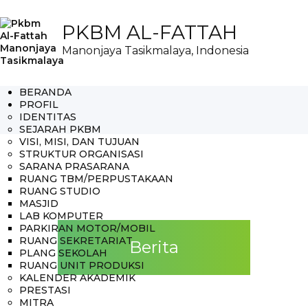
PKBM AL-FATTAH
Manonjaya Tasikmalaya, Indonesia
BERANDA
PROFIL
IDENTITAS
SEJARAH PKBM
VISI, MISI, DAN TUJUAN
STRUKTUR ORGANISASI
SARANA PRASARANA
RUANG TBM/PERPUSTAKAAN
RUANG STUDIO
MASJID
LAB KOMPUTER
PARKIRAN MOTOR/MOBIL
RUANG SEKRETARIAT
Berita
PLANG SEKOLAH
RUANG UNIT PRODUKSI
KALENDER AKADEMIK
PRESTASI
MITRA