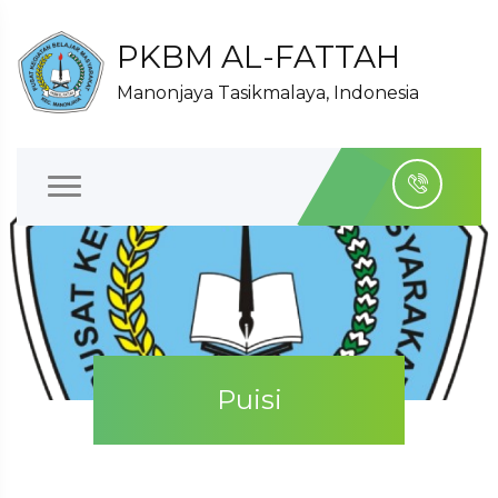
PKBM AL-FATTAH
Manonjaya Tasikmalaya, Indonesia
Puisi