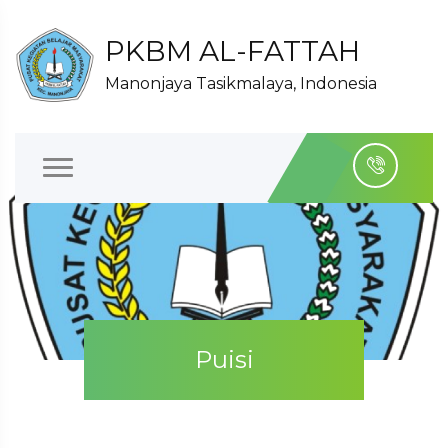
PKBM AL-FATTAH
Manonjaya Tasikmalaya, Indonesia
Puisi