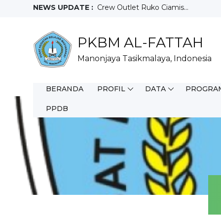
NEWS UPDATE :
Crew Outlet Ruko Ciamis...
Sales Motoris...
Teknisi...
PKBM AL-FATTAH
Full Time WFO...
Staff Purchacing...
Manonjaya Tasikmalaya, Indonesia
Salesman Mix...
Helper Gudang...
Driver...
BERANDA
PROFIL
DATA
PROGRA
Juara 3 Olimpiade Sains Nasional T
FIELD SALES REPRESENTATIVE...
PPDB