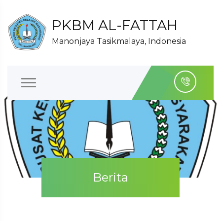
PKBM AL-FATTAH
Manonjaya Tasikmalaya, Indonesia
Berita