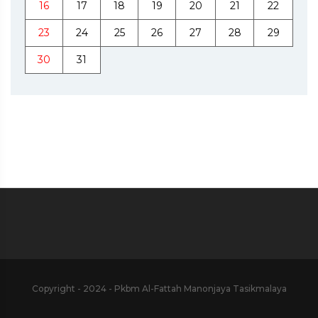
16
17
18
19
20
21
22
23
24
25
26
27
28
29
30
31
Copyright - 2024 - Pkbm Al-Fattah Manonjaya Tasikmalaya