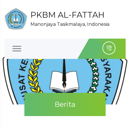
PKBM AL-FATTAH
Manonjaya Tasikmalaya, Indonesia
Berita