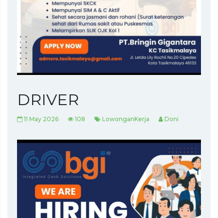
DRIVER
11 May 2026
108
LowonganKerja
Doni