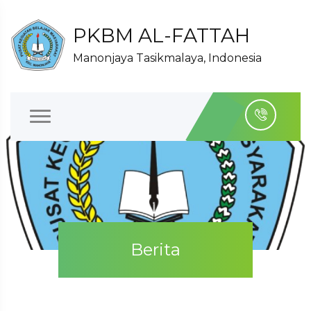
PKBM AL-FATTAH
Manonjaya Tasikmalaya, Indonesia
Berita